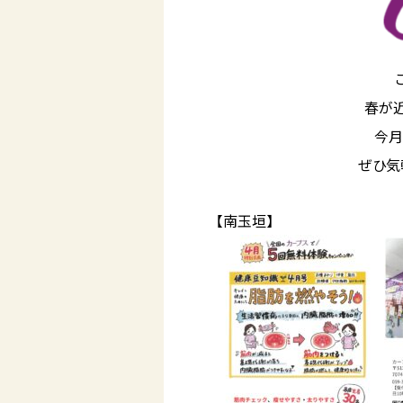
春が近
今月
ぜひ気
【南玉垣】